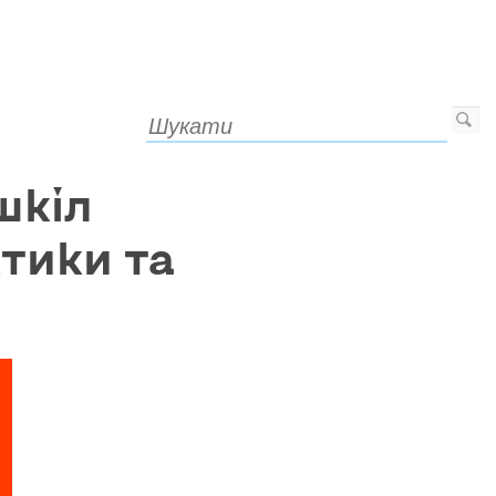
шкіл
ктики та