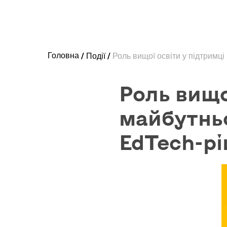
Головна
Події
Роль вищої освіти у підтримці
Роль вищо
майбутньо
EdTech-р