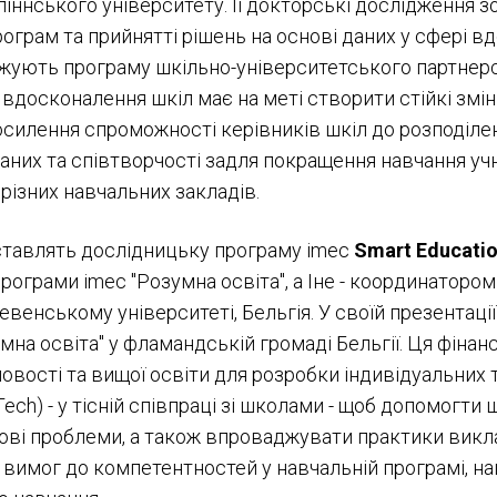
іннського університету. Її докторські дослідження 
рограм та прийнятті рішень на основі даних у сфері в
жують програму шкільно-університетського партнерс
а вдосконалення шкіл має на меті створити стійкі змін
силення спроможності керівників шкіл до розподілен
аних та співтворчості задля покращення навчання учн
різних навчальних закладів.
тавлять дослідницьку програму imec
Smart Educati
грами imec "Розумна освіта", а Іне - координатором 
евенському університеті, Бельгія. У своїй презентац
на освіта" у фламандській громаді Бельгії. Ця фінан
овості та вищої освіти для розробки індивідуальних 
dTech) - у тісній співпраці зі школами - щоб допомогт
ві проблеми, а також впроваджувати практики викла
вимог до компетентностей у навчальній програмі, н