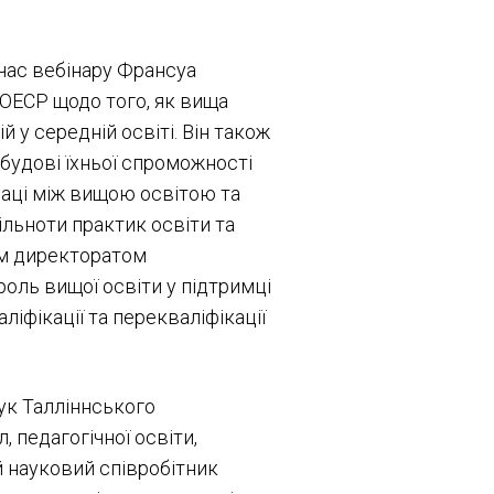
 час вебінару Франсуа
ОЕСР щодо того, як вища
у середній освіті. Він також
будові їхньої спроможності
раці між вищою освітою та
льноти практик освіти та
ним директоратом
 роль вищої освіти у підтримці
ліфікації та перекваліфікації
аук Талліннського
 педагогічної освіти,
ий науковий співробітник