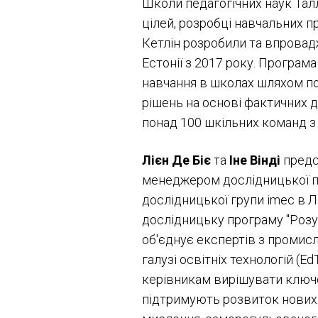
Школи педагогічних наук Талл
цілей, розробці навчальних п
Кетлін розробили та впровад
Естонії з 2017 року. Програм
навчання в школах шляхом по
рішень на основі фактичних д
понад 100 шкільних команд з 
Лієн Де Біє
та
Іне Вінді
предс
менеджером дослідницької про
дослідницької групи imec в Л
дослідницьку програму "Розум
об'єднує експертів з промисл
галузі освітніх технологій (E
керівникам вирішувати ключо
підтримують розвиток нових 