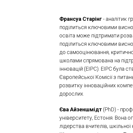
Франсуа Старінг
- аналітик г
поділиться ключовими виснов
освіта може підтримати розв
поділиться ключовими виснов
до самооцінювання, критично
школами спрямована на підтр
інновацій (EIPC). EIPC була 
Європейської Комісії з питань
розвитку інноваційних компете
дорослих.
Єва Айзеншмідт
(PhD) - про
університету, Естонія. Вона 
лідерства вчителів, шкільної 