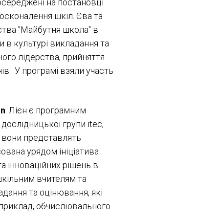
зосереджені на постановці
досконалення шкіл. Єва та
тва "Майбутня школа" в
и в культурі викладання та
ого лідерства, прийняття
ів. У програмі взяли участь
on
. Лієн є програмним
дослідницької групи itec,
ії вони представлять
сована урядом ініціатива
та інноваційних рішень в
и шкільним вчителям та
дання та оцінювання, які
априклад, обчислювального