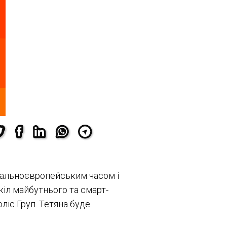
тральноєвропейським часом і
іл майбутнього та смарт-
ліс Груп. Тетяна буде