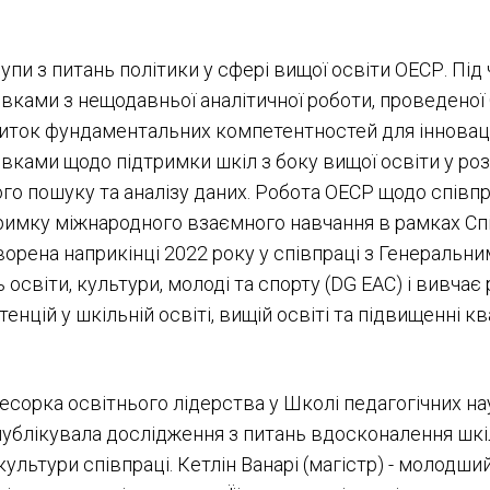
рупи з питань політики у сфері вищої освіти ОЕСР. Під
ками з нещодавньої аналітичної роботи, проведеної 
иток фундаментальних компетентностей для інновацій 
ками щодо підтримки шкіл з боку вищої освіти у роз
го пошуку та аналізу даних. Робота ОЕСР щодо співп
имку міжнародного взаємного навчання в рамках Спі
створена наприкінці 2022 року у співпраці з Генераль
 освіти, культури, молоді та спорту (DG EAC) і вивчає
нцій у шкільній освіті, вищій освіті та підвищенні ква
фесорка освітнього лідерства у Школі педагогічних н
опублікувала дослідження з питань вдосконалення шкіл,
культури співпраці. Кетлін Ванарі (магістр) - молодш