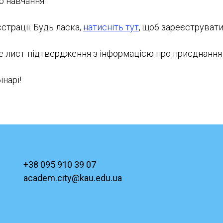
о навчання.
страції. Будь ласка,
натисніть тут
, щоб зареєструвати
те лист-підтвердження з інформацією про приєднання 
інарі!
+38 095 910 39 07
academ.city@kau.edu.ua