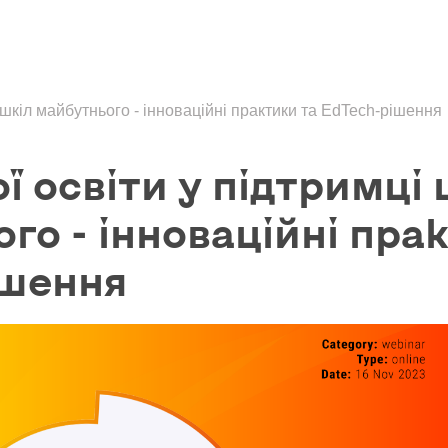
 шкіл майбутнього - інноваційні практики та EdTech-рішення
ї освіти у підтримці 
го - інноваційні пра
ішення