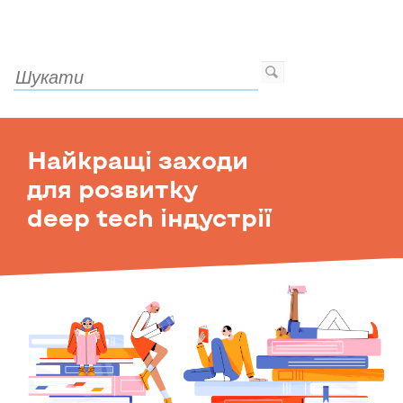
Найкращі заходи
для розвитку
deep tech індустрії