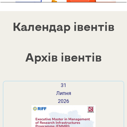
Календар івентів
Архів івентів
31
Липня
2026