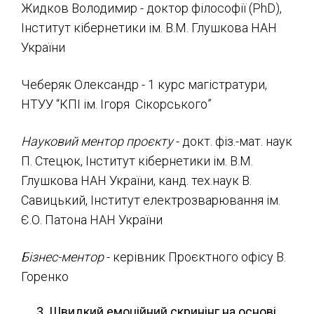
Жидков Володимир - доктор філософії (PhD),
Інститут кібернетики ім. В.М. Глушкова НАН
України
Чеберяк Олександр - 1 курс магістратури,
НТУУ “КПІ ім. Ігоря Сікорського”
Науковий ментор проєкту
- докт. фіз.-мат. наук
П. Стецюк, Інститут кібернетики ім. В.М.
Глушкова НАН України, канд. тех.наук В.
Савицький, Інститут електрозварювання ім.
Є.О. Патона НАН України
Бізнес-ментор
- керівник Проєктного офісу В.
Горенко
Швидкий емоційний скринінг на основі