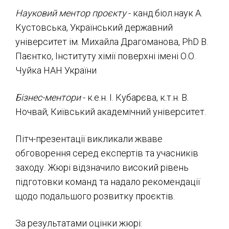
Науковий ментор проєкту
- канд.біол.наук А.
Кустовська, Український державний
університет ім. Михайла Драгоманова, PhD В.
Паєнтко, Інституту хімії поверхні імені О.О.
Чуйка НАН України
Бізнес-ментори
- к.е.н. І. Кубарєва, к.т.н. В.
Ночвай, Київський академічний університет.
Пітч-презентації викликали жваве
обговорення серед експертів та учасників
заходу. Жюрі відзначило високий рівень
підготовки команд та надало рекомендації
щодо подальшого розвитку проєктів.
За результатами оцінки жюрі: