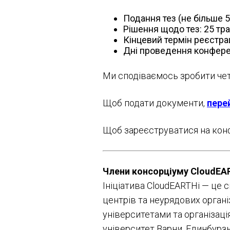
Подання тез (не більше 5
Рішення щодо тез: 25 тр
Кінцевий термін реєстрац
Дні проведення конферен
Ми сподіваємось зробити че
Щоб подати документи,
пере
Щоб зареєструватися на кон
Члени консорціуму CloudEA
Ініціатива CloudEARTHi
—
це с
центрів та неурядових органі
університетами та організаціям
університет Варни, Единбурзьк