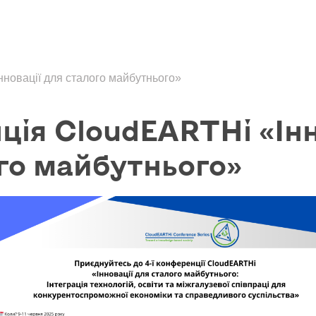
новації для сталого майбутнього»
ія CloudEARTHi «Інн
го майбутнього»