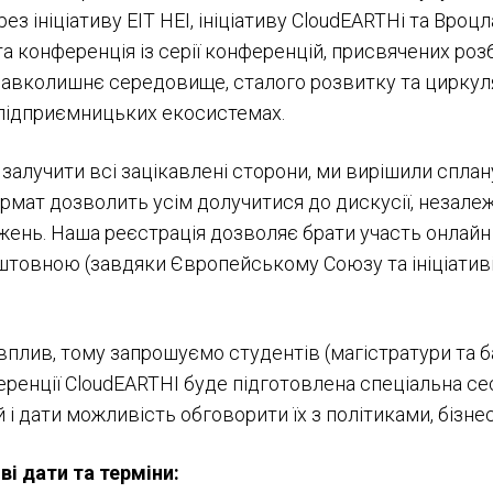
рез ініціативу EIT HEI, ініціативу CloudEARTHi та Вр
рта конференція із серії конференцій, присвячених роз
о навколишнє середовище, сталого розвитку та циркул
х підприємницьких екосистемах.
залучити всі зацікавлені сторони, ми вирішили спла
ормат дозволить усім долучитися до дискусії, незалеж
ень. Наша реєстрація дозволяє брати участь онлайн 
штовною (завдяки Європейському Союзу та ініціативі 
плив, тому запрошуємо студентів (магістратури та б
ренції CloudEARTHI буде підготовлена спеціальна сес
й і дати можливість обговорити їх з політиками, бізн
ві дати та терміни: