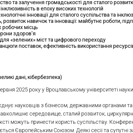
тво та залучення громадськості для сталого розвитк
 інклюзивність в епоху високих технологій
хнологічні інновації для сталого суспільства та інкл
 розвиток навичок та інновації: майбутнє роботи, під
х робочих місць
орони здоров'я
для «зелених» міст та цифрового переходу
нцюги поставок, ефективність використання ресурсів, 
великі дані, кібербезпека)
червня 2025 року у Вроцлавському університеті науки 
єднує науковців з бізнесом, державними органами та
 навколишнє середовище, сталий розвиток, циркулярн
ексті можуть принести користь суспільству. Конферен
ується Європейським Союзом. Деякі сесії та супутні 