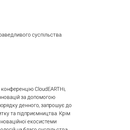
праведливого суспільства.
 конференцію CloudEARTHi,
інновацій за допомогою
порядку денного, запрошує до
итку та підприємництва. Крім
інноваційної екосистеми
логій на благо суспільства.