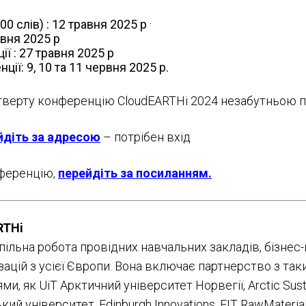
.
00 слів)
: 12 травня
2025 р
авня
2025 р
ії
: 27 травня
2025 р
ції: 9,
10 та
11 червня
2025 р.
тверту конференцію CloudEARTHi 2024 незабутньою п
йдіть за адресою
– потрібен вхід
ференцію,
перейдіть за посиланням.
RTHi
пільна робота провідних навчальних закладів, бізнес-
зацій з усієї Європи. Вона включає партнерство з та
и, як UiT Арктичний університет Норвегії, Arctic Susta
ий університет, Edinburgh Innovations, EIT RawMateri