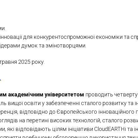
ми.
 інновації для конкурентоспроможної економіки та с
лідерами думок та змінотворцями.
 травня 2025 року.
.
ким академічним університетом
проводить четверту
ь вищої освіти у забезпеченні сталого розвитку та 
еренція, відповідно до Європейського інноваційного 
глядів на перетині високих технологій, сталого розв
ми, які відповідають цілям ініціативи CloudEARTHi та 
 сприяти всебічному обговоренню використання техно