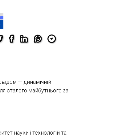
освідом
—
динамічній
 для сталого майбутнього за
тет науки і технологій та