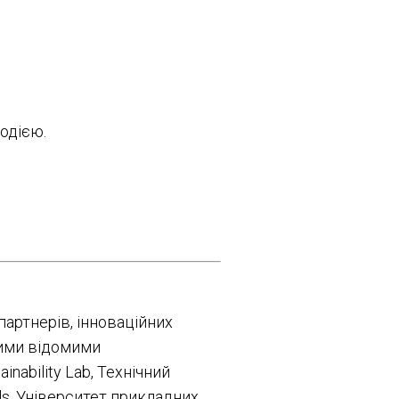
одією.
партнерів, інноваційних
кими відомими
inability Lab, Технічний
als, Університет прикладних