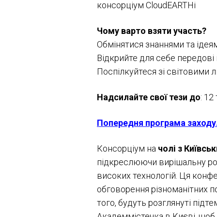
консорціум CloudEARTHi
Чому варто взяти участь?
Обмінятися знаннями та ідея
Відкрийте для себе передові
Поспілкуйтеся зі світовими 
Надсилайте свої тези до
: 12
Попередня програма заходу
Консорціум на
чолі з
Київсь
підкреслюючи вирішальну рол
високих технологій. Ця конф
обговорення різноманітних по
того, будуть розглянуті підте
Академмістечка в Києві, щоб