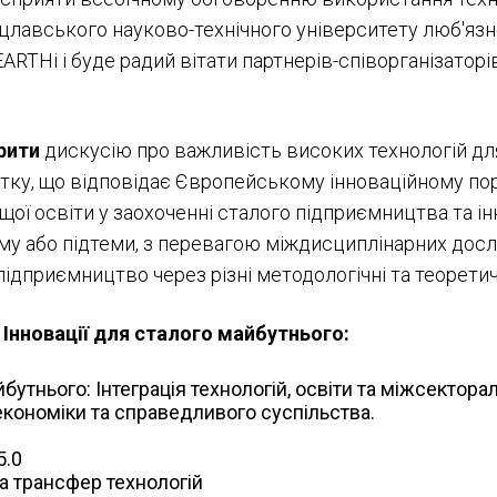
лавського науково-технічного університету люб'язн
RTHi і буде радий вітати партнерів-співорганізаторі
рити
дискусію про важливість високих технологій д
итку, що відповідає Європейському інноваційному по
ї освіти у заохоченні сталого підприємництва та інн
у або підтеми, з перевагою міждисциплінарних досл
 підприємництво через різні методологічні та теорети
Інновації для сталого майбутнього:
йбутнього: Інтеграція технологій, освіти та міжсектора
кономіки та справедливого суспільства.
5.0
та трансфер технологій