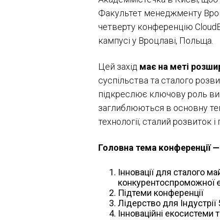
Факультет менеджменту Вроц
четверту конференцію CloudEA
кампусі у Вроцлаві, Польща.
Цей захід
має на меті розши
суспільства та сталого розв
підкреслює ключову роль вищо
заглиблюються в основну тем
технології, сталий розвиток і
Головна тема конференції
—
Інновації для сталого ма
конкурентоспроможної е
Підтеми конференції
Лідерство для Індустрії 
Інноваційні екосистеми 