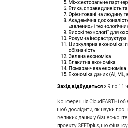
Міжсекторальне партнерс
Етика, справедливість та
Орієнтовані на людину те
Академічна досконалість,
«зелених» і технологічни
Високі технології для ох
Розумна інфраструктура 
Циркулярна економіка: ла
обізнаність
Зелена економіка
Блакитна економіка
Помаранчева економіка
Економіка даних (AI, ML, 
Захід відбудеться
з 9 по 11 
Конференція CloudEARTHi об'
щоб дослідити, як науки про
великих даних у бізнес-конт
проекту SEEDplus, що фінанс