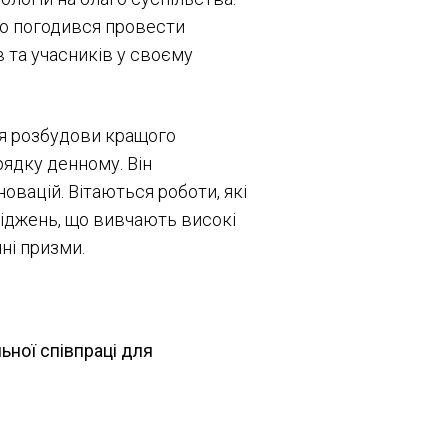
о погодився провести
в та учасників у своєму
ля розбудови кращого
рядку денному. Він
овацій. Вітаються роботи, які
іджень, що вивчають високі
чні призми.
льної співпраці для