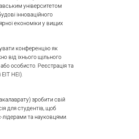
оцлавським університетом
будові інноваційного
ярної економіки у вищих
нувати конференцію як
но від їхнього щільного
або особисто. Реєстрація та
EIT HEI).
акалаврату) зробити свій
ія для студентів, щоб
ес-лідерами та науковцями.