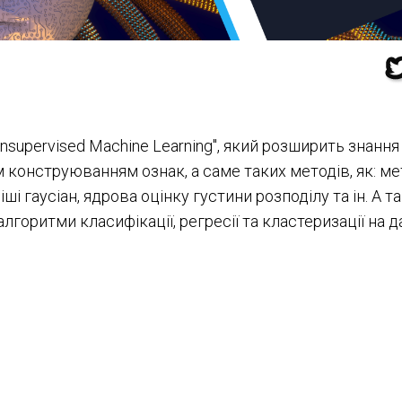
supervised Machine Learning", який розширить з
нання
 конструюванням ознак, а саме таких методів, як: м
ші гаусіан, ядрова оцінку густини розподілу та ін.
А т
лгоритми класифікації, регресії та кластеризації на 