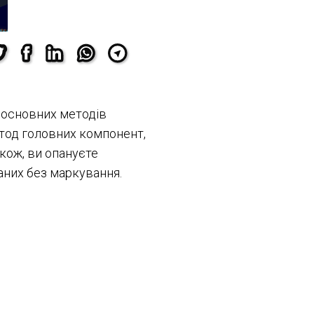
 основних методів
етод головних компонент,
акож, ви опануєте
даних без маркування.