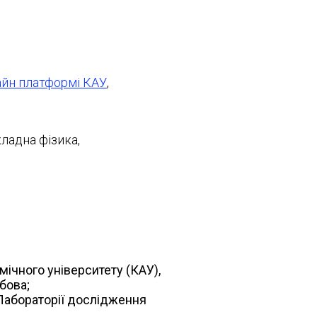
айн платформі КАУ
,
ладна фізика,
мічного університету (КАУ),
бова;
 Лабораторії дослідження