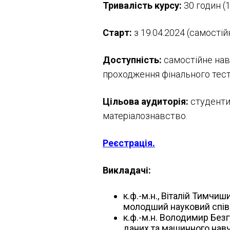
Тривалість курсу:
30 годин (
Старт:
з 19.04.2024 (самості
Доступність:
самостійне нав
проходження фінального тест
Цільова аудиторія:
студенти
матеріалознавство.
Реєстрація.
Викладачі:
к.ф.-м.н., Віталій Тимчи
молодший науковий співр
к.ф.-м.н. Володимир Без
даних та машинного нав