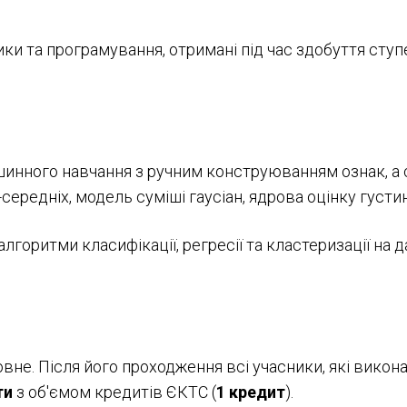
ки та програмування, отримані під час здобуття ступ
инного навчання з ручним конструюванням ознак, а с
ередніх, модель суміші гаусіан, ядрова оцінку густини
лгоритми класифікації, регресії та кластеризації на 
не. Після його проходження всі учасники, які викон
ти
з об'ємом кредитів ЄКТС (
1 кредит
).