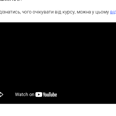
ізнатись, чого очікувати від курсу, можна у цьому
ві