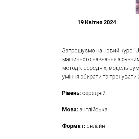
19 Квітня 2024
Запрошуємо на новий курс "Un
машинного навчання з ручним
метод k-середніх, модель сумі
уміння
обирати та тренувати а
Рівень:
середній
Мова:
англійська
Формат:
онлайн