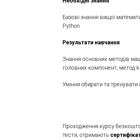
Необхідні знання
Базові знання вищої математи
Python.
Результати навчання
Знання основних методів маш
головних компонент, метод k-с
Уміння
обирати та тренувати а
Проходження курсу безкоштов
тести, отримають
сертифіка