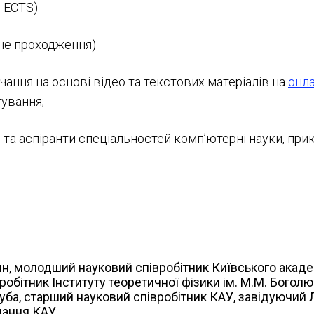
1 ECTS)
йне проходження)
чання на основі відео та текстових матеріалів на
онл
ування;
 та аспіранти спеціальностей комп’ютерні науки, прик
шин, молодший науковий співробітник Київського акаде
обітник Інституту теоретичної фізики ім. М.М. Боголю
губа, старший науковий співробітник КАУ, завідуючий
чання КАУ.