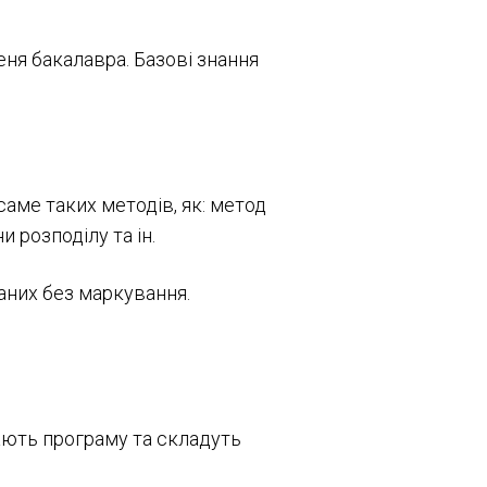
еня бакалавра. Базові знання
аме таких методів, як: метод
 розподілу та ін.
даних без маркування.
ають програму та складуть