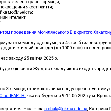
рс та зелена трансформація;
покращення якості життя;
йка мобільність;
ний інтелект;
я.
нтом проведення Могилянського Відкритого Хакатон
мувати команду однодумців з 4-5 осіб і зареєструват
 додати стислий опис ідеї (до 1000 слів) та відео-ро
час заходу 25 квітня 2025 р.
 буде оцінювати Журі, до складу якого входять предс
о по 3-є місце, отримають винагороду презентуватиму
CloudEARTHi
, яка відбудеться 9-11.06.2025 у м. Вроцл
вертатися: Ніна Чала
n.chala@ukma.edu.ua
, Катерина 