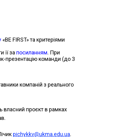
у
«BE FIRST»
та критеріями
и її за
посиланням
. При
лик-презентацію команди (до 3
тавники компаній з реального
ть власний проєкт в рамках
ав.
Пічик
pichykkv@ukma.edu.ua
.