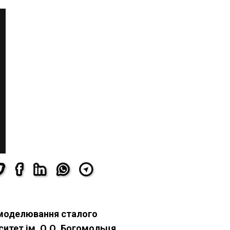
-моделювання сталого
итет ім. О.О. Богомольця