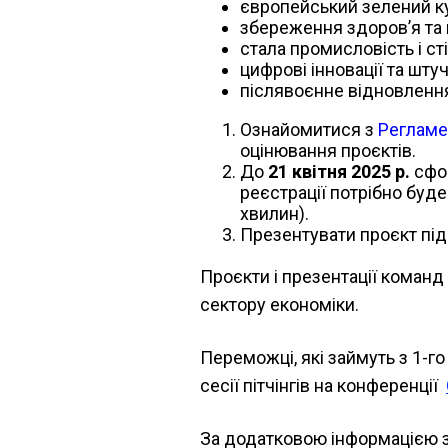
європейський зелений ку
збереження здоров’я та 
стала промисловість і сті
цифрові інновації та штуч
післявоєнне відновленн
Ознайомитися з
Регламе
оцінювання проєктів.
До
21 квітня 2025 р.
сфор
реєстрації потрібно буде
хвилин).
Презентувати проєкт під 
Проєкти і презентації команд
сектору економіки.
Переможці, які займуть з 1-г
сесії пітчінгів на конференції
За додатковою інформацією з