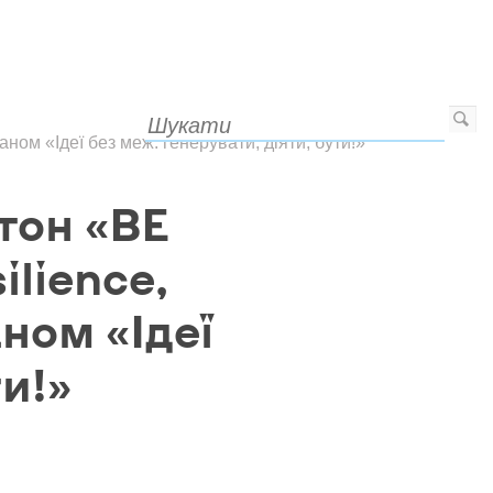
аном «Ідеї без меж: генерувати, діяти, бути!»
тон «BE
ilience,
аном «Ідеї
ти!»