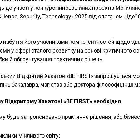
ь до участі у конкурсі інноваційних проєктів Могилян
esilience, Security, Technology» 2025 під слоганом «Ідеї
 набуття його учасниками компетентностей щодо здат
еми у сфері сталого розвитку на основі критичного о
бки й обґрунтування практичних рішень.
нський Відкритий Хакатон «BE FIRST» запрошується мо
пінь бакалавра, магістра або доктора філософії, інші 
у Відкритому Хакатоні «BE FIRST» необхідно:
ому буде запропоновано практичне рішення, або бізнес
виклики мінливого світу;