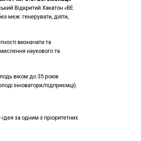
ський Відкритий Хакатон «BE
 без меж: генерувати, діяти,
ності визначати та
смислення наукового та
лодь віком до 35 років
молоді інноватори/підприємці).
-ідея за одним з пріоритетних