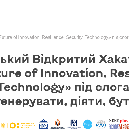
re of Innovation, Resilience, Security, Technology» під слог
ький Відкритий Хака
ure of Innovation, Res
 Technology» під слог
генерувати, діяти, бу