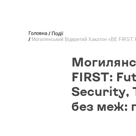
Головна
Події
Могилянський Відкритий Хакатон «BE FIRST: Futu
Могилянс
FIRST: Fut
Security,
без меж: 