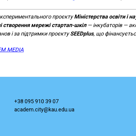
 експериментального проєкту
Міністерства освіти і н
і створення мережі стартап-шкіл
— інкубаторів — ак
анов і за підтримки проєкту
SEEDplus
, що фінансуєть
M.MEDIA
+38 095 910 39 07
academ.city@kau.edu.ua