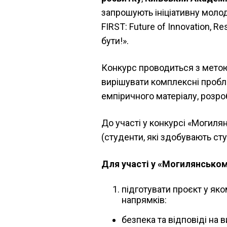
запрошують ініціативну молод
FIRST: Future of Innovation, R
бути!».
Конкурс проводиться з метою
вирішувати комплексні пробл
емпіричного матеріалу, розро
До участі у конкурсі «Могиля
(студенти, які здобувають сту
Для участі у «Могилянськом
підготувати проєкт у як
напрямків:
безпека та відповіді на 