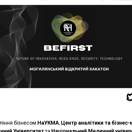
ління бізнесом
НаУКМА
,
Центр аналітики та бізнес
чний Університет
та
Національний Медичний універс