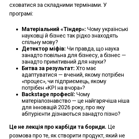
сховатися за складними термінами. У
програмі:
Матеріальний «Тіндер»:
Чому українські
науковці й бізнес так рідко знаходять
спільну мову?
Детектор міфів:
Чи правда, що наука
занадто повільна для бізнесу, а бізнес —
занадто примітивний для науки?
Битва за результат:
Хто має
адаптуватися — вчений, якому потрібен
«процес», чи підприємець, якому
потрібен «KPI на вчора»?
Backstage професії:
Чому
матеріалознавство — це найгарячіша ніша
для інновацій 2026 року, про яку
абітурієнти дізнаються занадто пізно?
Це не лекція про карбіди та бориди.
Це
розмова про те, як створити продукт, який не