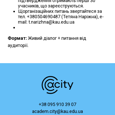
підтвердження отримають перші 30
учасників, що зареєструються.
Щорганізаційних питань звертайтеся за
тел. +380504690487 (Тетяна Наріжна), e-
mail: t.narizhna@kau.edu.ua
Формат:
Живий діалог + питання від
аудиторії.
+38 095 910 39 07
academ.city@kau.edu.ua