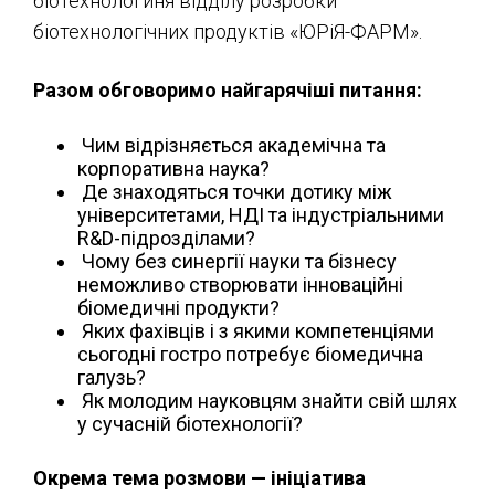
біотехнологиня відділу розробки
біотехнологічних продуктів «ЮРіЯ-ФАРМ».
Разом обговоримо найгарячіші питання:
Чим відрізняється академічна та
корпоративна наука?
Де знаходяться точки дотику між
університетами, НДІ та індустріальними
R&D-підрозділами?
Чому без синергії науки та бізнесу
неможливо створювати інноваційні
біомедичні продукти?
Яких фахівців і з якими компетенціями
сьогодні гостро потребує біомедична
галузь?
Як молодим науковцям знайти свій шлях
у сучасній біотехнології?
Окрема тема розмови — ініціатива