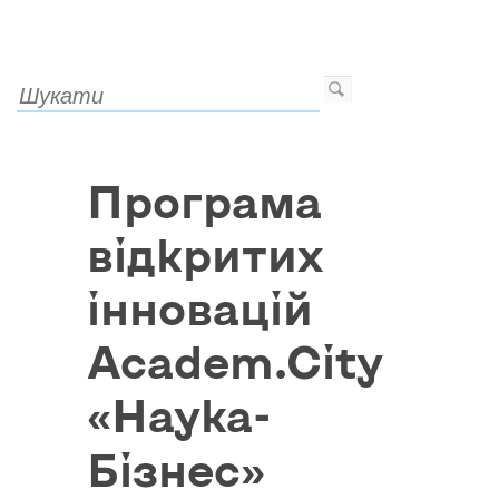
Програма
відкритих
інновацій
Academ.City
«Наука-
Бізнес»